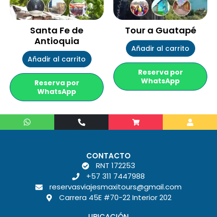
Santa Fe de
Tour a Guatapé
Antioquia
Añadir al carrito
Añadir al carrito
Reserva por
WhatsApp
Reserva por
WhatsApp
W
P
S
U
h
h
h
s
a
o
o
e
n
p
r
t
e
p
s
-
i
a
CONTACTO
a
n
p
RNT 172253
l
g
p
t
+57 311 7447988
-
c
reservasviajesmaxitours@gmail.com
a
Carrera 45E #70-22 Interior 202
r
t
UBICACIÓN