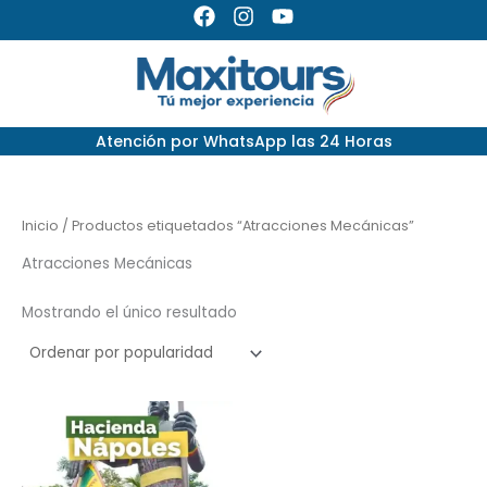
Ir
F
I
Y
a
n
o
al
c
s
u
contenido
e
t
t
b
a
u
o
g
b
Atención por
WhatsApp las 24 Horas
o
r
e
k
a
m
Inicio
/ Productos etiquetados “Atracciones Mecánicas”
Atracciones Mecánicas
Mostrando el único resultado