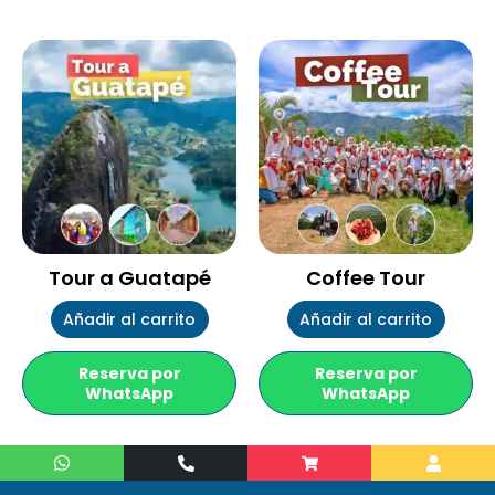
Tour a Guatapé
Coffee Tour
Añadir al carrito
Añadir al carrito
Reserva por
Reserva por
WhatsApp
WhatsApp
W
P
S
U
h
h
h
s
a
o
o
e