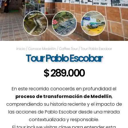
Inicio
/
Conoce Medellín
/
Coffee Tour
/ Tour Pablo Escobar
Tour Pablo Escobar
$
289.000
En este recorrido conocerás en profundidad el
proceso de transformación de Medellín
,
comprendiendo su historia reciente y el impacto de
las acciones de
Pablo Escobar
desde una mirada
contextualizada y responsable.
El tour incluye visitas clave para entender esta