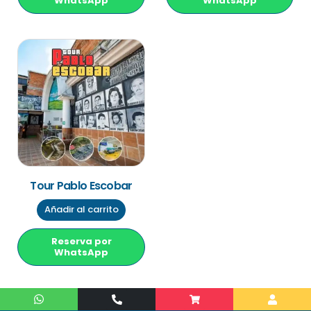
WhatsApp
WhatsApp
Tour Pablo Escobar
Añadir al carrito
Reserva por
WhatsApp
W
P
S
U
h
h
h
s