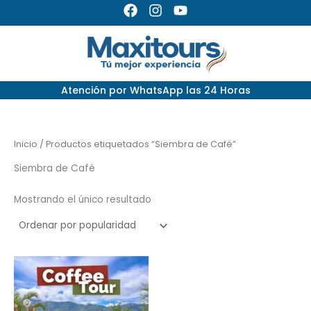
Ir
F
I
Y
a
n
o
al
c
s
u
contenido
e
t
t
b
a
u
o
g
b
Atención por
WhatsApp las 24 Horas
o
r
e
k
a
m
Inicio
/ Productos etiquetados “Siembra de Café”
Siembra de Café
Mostrando el único resultado