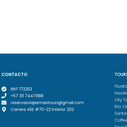
CONTACTO
TOUR
Guat
RNT 172253
Hacie
+57 311 7447988
City T
reservasviajesmaxitours@gmail.com
Río Cl
Carrera 45E #70-22 Interior 202
Santa
Coffe