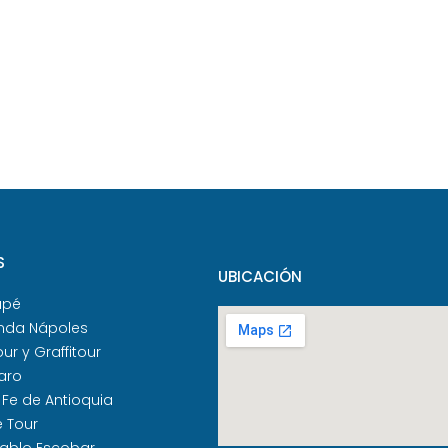
S
UBICACIÓN
apé
nda Nápoles
our y Graffitour
aro
 Fe de Antioquia
e Tour