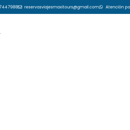
17447988
reservasviajesmaxitours@gmail.com
Atención p
”