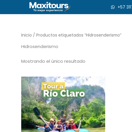
Ir
+57 31
al
contenido
Inicio
/ Productos etiquetados “Hidrosenderismo”
Hidrosenderismo
Mostrando el único resultado