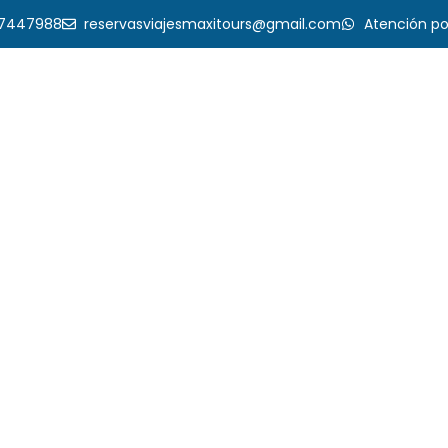
17447988
reservasviajesmaxitours@gmail.com
Atención p