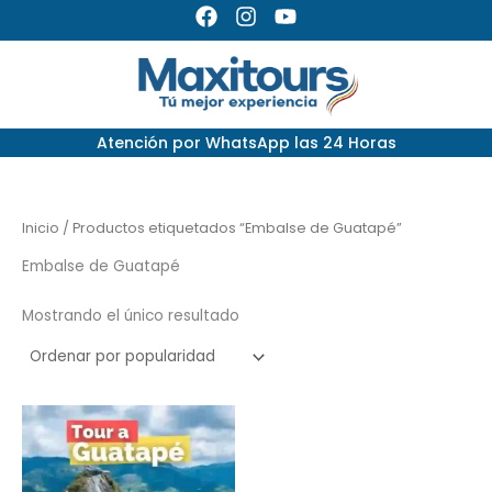
Ir
F
I
Y
a
n
o
al
c
s
u
contenido
e
t
t
b
a
u
o
g
b
Atención por
WhatsApp las 24 Horas
o
r
e
k
a
m
Inicio
/ Productos etiquetados “Embalse de Guatapé”
Embalse de Guatapé
Mostrando el único resultado