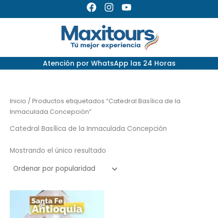
Ir
F
I
Y
a
n
o
al
c
s
u
contenido
e
t
t
b
a
u
o
g
b
Atención por
WhatsApp las 24 Horas
o
r
e
k
a
m
Inicio
/ Productos etiquetados “Catedral Basílica de la
Inmaculada Concepción”
Catedral Basílica de la Inmaculada Concepción
Mostrando el único resultado