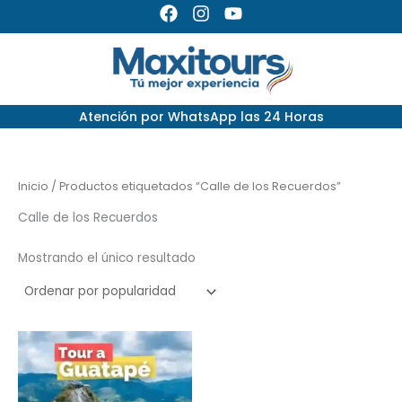
Ir
F
I
Y
a
n
o
al
c
s
u
contenido
e
t
t
b
a
u
o
g
b
Atención por
WhatsApp las 24 Horas
o
r
e
k
a
m
Inicio
/ Productos etiquetados “Calle de los Recuerdos”
Calle de los Recuerdos
Mostrando el único resultado