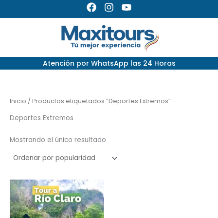
Ir
F
I
Y
a
n
o
al
c
s
u
contenido
e
t
t
b
a
u
o
g
b
Atención por
WhatsApp las 24 Horas
o
r
e
k
a
m
Inicio
/ Productos etiquetados “Deportes Extremos”
Deportes Extremos
Mostrando el único resultado