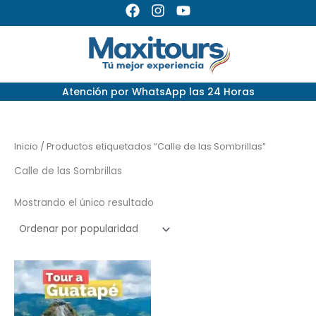
Ir
F
I
Y
a
n
o
al
c
s
u
contenido
e
t
t
b
a
u
o
g
b
Atención por
WhatsApp las 24 Horas
o
r
e
k
a
m
Inicio
/ Productos etiquetados “Calle de las Sombrillas”
Calle de las Sombrillas
Mostrando el único resultado