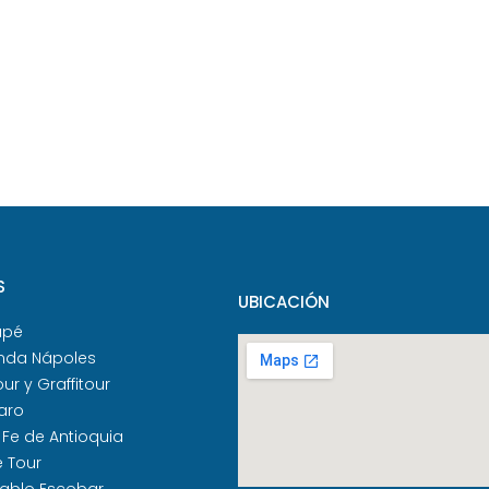
S
UBICACIÓN
apé
nda Nápoles
our y Graffitour
aro
 Fe de Antioquia
e Tour