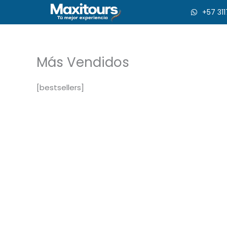
Ir
+57 31
al
contenido
Más Vendidos
[bestsellers]