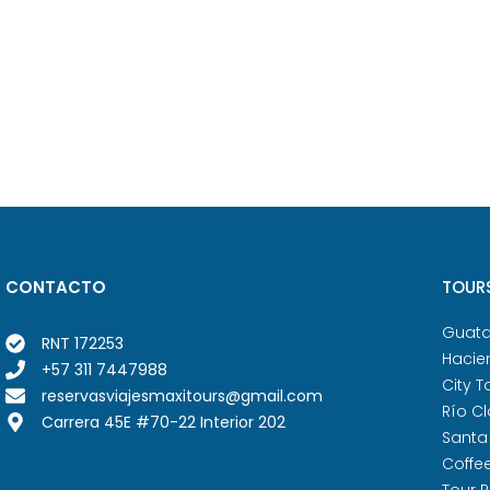
CONTACTO
TOUR
Guat
RNT 172253
Hacie
+57 311 7447988
City T
reservasviajesmaxitours@gmail.com
Río Cl
Carrera 45E #70-22 Interior 202
Santa
Coffe