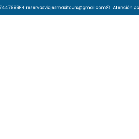
17447988
reservasviajesmaxitours@gmail.com
Atención p